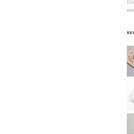
Eti
eui
RE