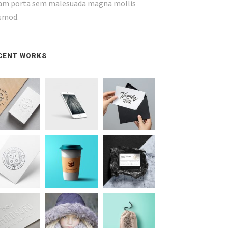
am porta sem malesuada magna mollis
smod.
CENT WORKS