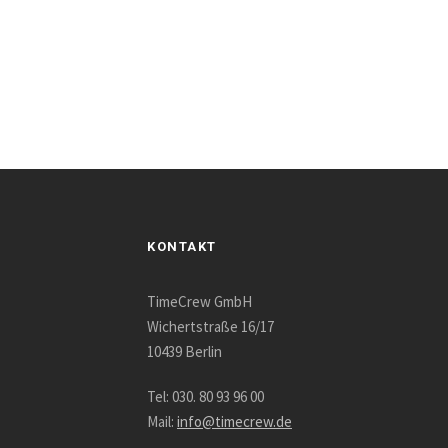
KONTAKT
TimeCrew GmbH
Wichertstraße 16/17
10439 Berlin
Tel: 030. 80 93 96 00
Mail:
info@timecrew.de