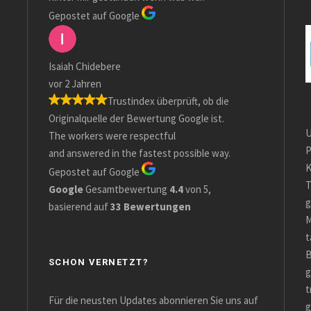
Gepostet auf Google
Isaiah Chidebere
vor 2 Jahren
Trustindex überprüft, ob die
Originalquelle der Bewertung Google ist.
U
The workers were respectful
P
and answered in the fastest possible way.
K
Gepostet auf Google
T
Google
Gesamtbewertung
4.4
von 5,
g
basierend auf
33 Bewertungen
M
t
B
SCHON VERNETZT?
g
t
Für die neusten Updates abonnieren Sie uns auf
g