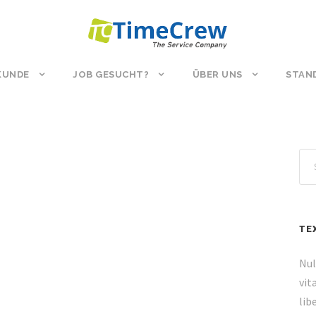
 KUNDE
JOB GESUCHT?
ÜBER UNS
STAN
TE
Nul
vit
lib