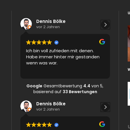
Dennis Bölke
Is
vor 2 Jahren
vo
Ich bin voll zufrieden mit denen.
The wor
Habe immer hinter mir gestanden
and an
wenn was war.
possibl
Google
Gesamtbewertung
4.4
von 5,
basierend auf
33 Bewertungen
Dennis Bölke
Isaiah Chi
vor 2 Jahren
vor 2 Jahren
U