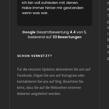
Ich bin voll zufrieden mit denen.
The workers wer
P
Habe immer hinter mir gestanden
and answered in
K
wenn was war.
possible way.
T
g
M
Google
Gesamtbewertung
4.4
von 5,
t
basierend auf
33 Bewertungen
B
g
t
SCHON VERNETZT?
g
Für die neusten Updates abonnieren Sie uns auf
Facebook, folgen Sie uns auf Instagram oder
kontaktieren Sie uns auf Xing. Beachten Sie
bitte, dass Sie auf die Webseiten externer
Anbieter umgeleitet werden.