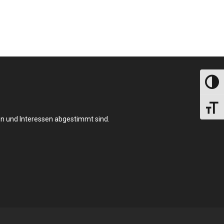
Umscha
Schrift
en und Interessen abgestimmt sind.