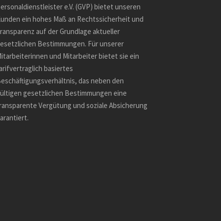
e respectful
ersonaldienstleister e.V. (GVP) bietet unseren
 the fastest
unden ein hohes Maß an Rechtssicherheit und
ransparenz auf der Grundlage aktueller
esetzlichen Bestimmungen. Für unserer
itarbeiterinnen und Mitarbeiter bietet sie ein
arifvertraglich basiertes
eschäftigungsverhältnis, das neben den
ültigen gesetzlichen Bestimmungen eine
ransparente Vergütung und soziale Absicherung
arantiert.