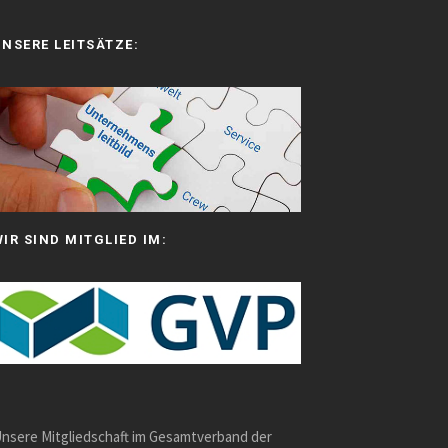
UNSERE LEITSÄTZE:
aiah Chidebere
r 2 Jahren
kers were respectful
swered in the fastest
e way.
WIR SIND MITGLIED IM:
debere
nsere Mitgliedschaft im Gesamtverband der