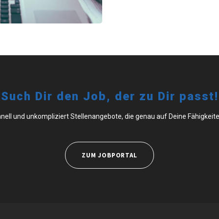
Such Dir den Job, der zu Dir passt!
hnell und unkompliziert Stellenangebote, die genau auf Deine Fähigkeit
ZUM JOBPORTAL