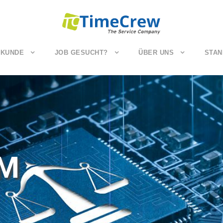
 KUNDE
JOB GESUCHT?
ÜBER UNS
STAN
UM