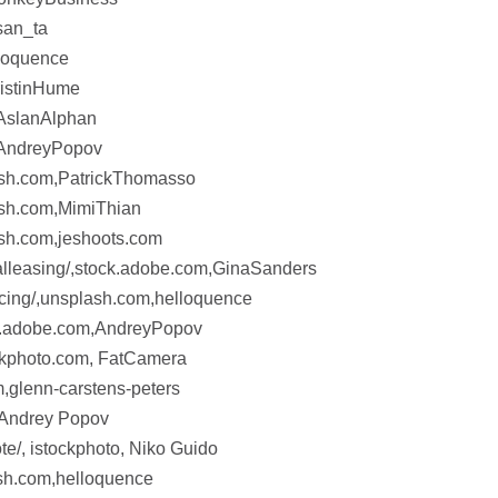
san_ta
loquence
ristinHume
AslanAlphan
,AndreyPopov
ash.com,PatrickThomasso
ash.com,MimiThian
ash.com,jeshoots.com
alleasing/,stock.adobe.com,GinaSanders
cing/,unsplash.com,helloquence
ck.adobe.com,AndreyPopov
ockphoto.com, FatCamera
,glenn-carstens-peters
, Andrey Popov
e/, istockphoto, Niko Guido
sh.com,helloquence