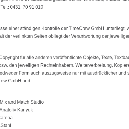
 Tel.: 0431. 70 91 010
esse einer ständigen Kontrolle der TimeCrew GmbH unterliegt, wi
t der verlinkten Seiten obliegt der Verantwortung der jeweilige
yright für alle anderen veröffentlichte Objekte, Texte, Text
bzw. den jeweiligen Rechteinhabern. Weiterverbreitung, Kopier
dweder Form auch auszugsweise nur mit ausdrücklicher und s
rew GmbH und:
Mix and Match Studio
Anatoliy Karlyuk
karepa
sStahl