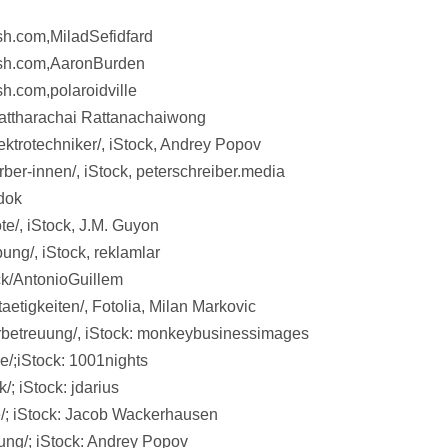
h.com,MiladSefidfard
ash.com,AaronBurden
h.com,polaroidville
attharachai Rattanachaiwong
ktrotechniker/, iStock, Andrey Popov
ber-innen/, iStock,
peterschreiber.media
idok
e/, iStock, J.M. Guyon
ng/, iStock, reklamlar
ck/AntonioGuillem
aetigkeiten/, Fotolia, Milan Markovic
erbetreuung/, iStock: monkeybusinessimages
e/;iStock: 1001nights
/; iStock: jdarius
e/; iStock: Jacob Wackerhausen
ung/; iStock: Andrey Popov