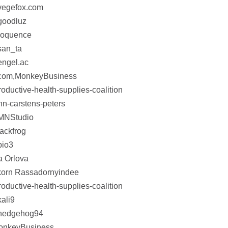
vegefox.com
goodluz
loquence
san_ta
engel.ac
.com,MonkeyBusiness
ductive-health-supplies-coalition
n-carstens-peters
,MNStudio
ackfrog
pio3
a Orlova
korn Rassadornyindee
ductive-health-supplies-coalition
ali9
,hedgehog94
MonkeyBusiness