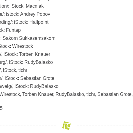
ion/; iStock: Macniak
e/; istock: Andrey Popov
ding/; iStock: Halfpoint
ck: Funtap
k: Sakorn Sukkasemsakorn
Stock: Wirestock
, iStock: Torben Knauer
rg/, iStock: RudyBalasko
iStock, tichr
, iStock: Sebastian Grote
weig/, iStock: RudyBalasko
 Wirestock, Torben Knauer, RudyBalasko, tichr, Sebastian Grot
25