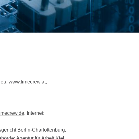
.eu, www.timecrew.at,
)timecrew.de
, Internet:
gericht Berlin-Charlottenburg,
rde: Agentur für Arbeit Kiel,