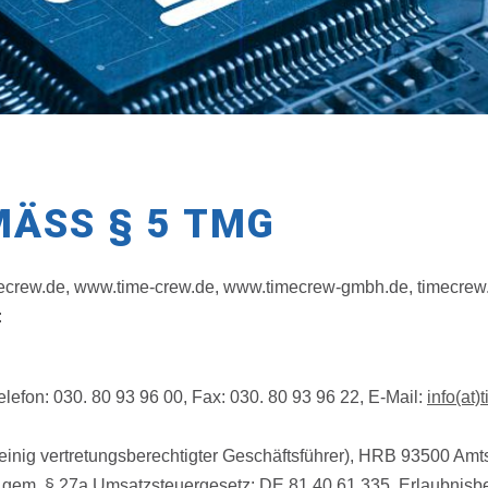
ÄSS § 5 TMG
timecrew.de, www.time-crew.de, www.timecrew-gmbh.de, timecrew
:
elefon: 030. 80 93 96 00, Fax: 030. 80 93 96 22, E-Mail:
info(at
einig vertretungsberechtigter Geschäftsführer), HRB 93500 Amts
gem. § 27a Umsatzsteuergesetz: DE 81 40 61 335, Erlaubnisbehö