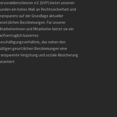
espectful
ersonaldienstleister e.V. (GVP) bietet unseren
e fastest
unden ein hohes Maß an Rechtssicherheit und
ransparenz auf der Grundlage aktueller
esetzlichen Bestimmungen. Für unserer
itarbeiterinnen und Mitarbeiter bietet sie ein
arifvertraglich basiertes
eschäftigungsverhältnis, das neben den
ültigen gesetzlichen Bestimmungen eine
ransparente Vergütung und soziale Absicherung
arantiert.