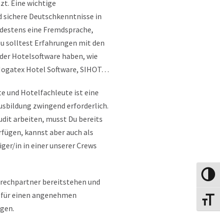
zt. Eine wichtige
 sichere Deutschkenntnisse in
ndestens eine Fremdsprache,
Du solltest Erfahrungen mit den
er Hotelsoftware haben, wie
 Hogatex Hotel Software, SIHOT…
e und Hotelfachleute ist eine
sbildung zwingend erforderlich.
dit arbeiten, musst Du bereits
fügen, kannst aber auch als
ger/in in einer unserer Crews
Umscha
prechpartner bereitstehen und
n für einen angenehmen
Schrift
rgen.