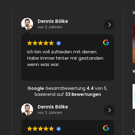
Dennis Bölke
Isa
vor 2 Jahren
vor 
Ich bin voll zufrieden mit denen.
The work
Habe immer hinter mir gestanden
and ans
wenn was war.
possible
Google
Gesamtbewertung
4.4
von 5,
basierend auf
33 Bewertungen
Dennis Bölke
Isaiah Chide
vor 2 Jahren
vor 2 Jahren
U