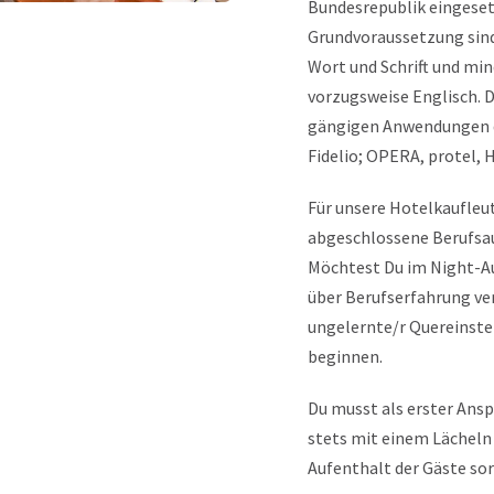
Bundesrepublik eingeset
Grundvoraussetzung sind
Wort und Schrift und mi
vorzugsweise Englisch. 
gängigen Anwendungen d
Fidelio; OPERA, protel,
Für unsere Hotelkaufleut
abgeschlossene Berufsau
Möchtest Du im Night-Au
über Berufserfahrung ver
ungelernte/r Quereinstei
beginnen.
Du musst als erster Ans
stets mit einem Lächel
Aufenthalt der Gäste so